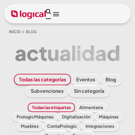
Software de gestión
Encuentra tu sector
Soporte remoto
INICIO
>
BLOG
actualidad
Todas las categorías
Eventos
Blog
Subvenciones
Sin categoría
Todas las etiquetas
Alimentaria
PrologicMáquinas
Digitalización
Máquinas
Muebles
ContaPrologic
Integraciones