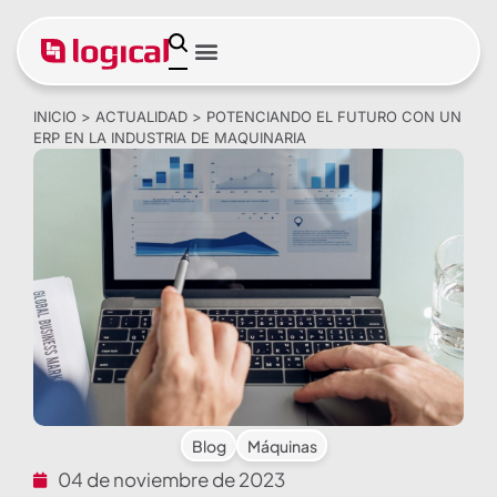
Software de gestión
Encuentra tu sector
Soporte remoto
INICIO
>
ACTUALIDAD
>
POTENCIANDO EL FUTURO CON UN
ERP EN LA INDUSTRIA DE MAQUINARIA
Blog
Máquinas
04 de noviembre de 2023