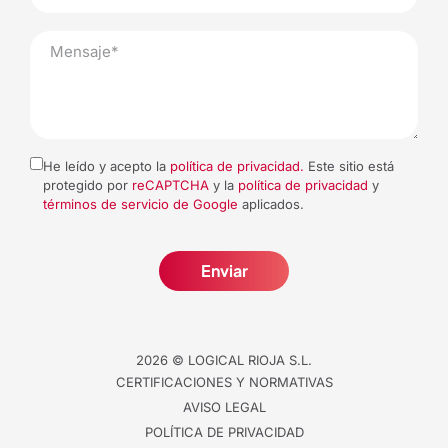
(+34) 941 212 739
info@logicalrioja.com
He leído y acepto la
política de privacidad.
Este sitio está
protegido por
reCAPTCHA
y la
política de privacidad
y
términos de servicio de Google
aplicados.
Enviar
2026 © LOGICAL RIOJA S.L.
CERTIFICACIONES Y NORMATIVAS
He leído y acepto la
política de privacidad.
AVISO LEGAL
Este sitio está protegido por
reCAPTCHA
y
POLÍTICA DE PRIVACIDAD
la
política de privacidad
y
términos de